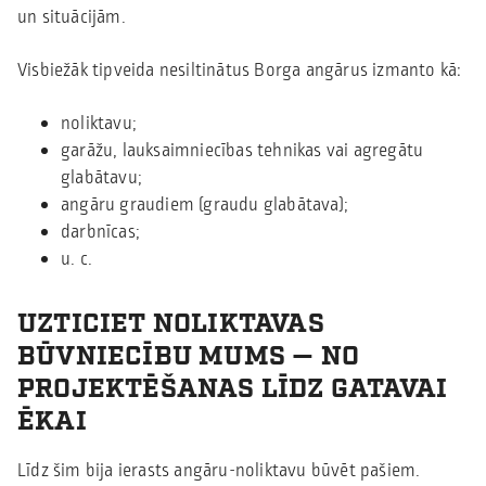
un situācijām.
Visbiežāk tipveida nesiltinātus Borga angārus izmanto kā:
noliktavu;
garāžu, lauksaimniecības tehnikas vai agregātu
glabātavu;
angāru graudiem (graudu glabātava);
darbnīcas;
u. c.
UZTICIET NOLIKTAVAS
BŪVNIECĪBU MUMS — NO
PROJEKTĒŠANAS LĪDZ GATAVAI
ĒKAI
Līdz šim bija ierasts angāru-noliktavu būvēt pašiem.