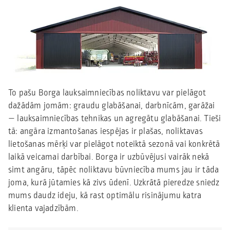
To pašu Borga lauksaimniecības noliktavu var pielāgot
dažādām jomām: graudu glabāšanai, darbnīcām, garāžai
— lauksaimniecības tehnikas un agregātu glabāšanai. Tieši
tā: angāra izmantošanas iespējas ir plašas, noliktavas
lietošanas mērķi var pielāgot noteiktā sezonā vai konkrētā
laikā veicamai darbībai. Borga ir uzbūvējusi vairāk nekā
simt angāru, tāpēc noliktavu būvniecība mums jau ir tāda
joma, kurā jūtamies kā zivs ūdenī. Uzkrātā pieredze sniedz
mums daudz ideju, kā rast optimālu risinājumu katra
klienta vajadzībām.