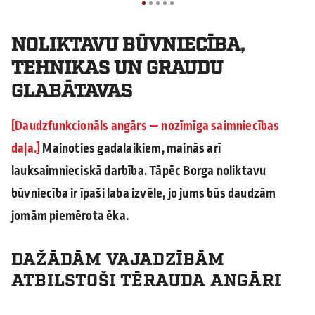
NOLIKTAVU BŪVNIECĪBA,
TEHNIKAS UN GRAUDU
GLABĀTAVAS
Daudzfunkcionāls angārs — nozīmīga saimniecības
daļa.
Mainoties gadalaikiem, mainās arī
lauksaimnieciskā darbība. Tāpēc Borga noliktavu
būvniecība ir īpaši laba izvēle, jo jums būs daudzām
jomām piemērota ēka.
DAŽĀDĀM VAJADZĪBĀM
ATBILSTOŠI TĒRAUDA ANGĀRI