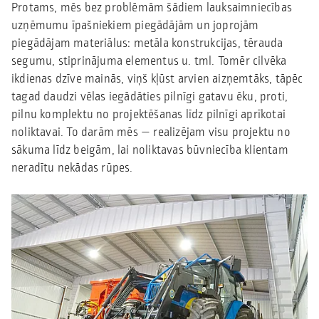
Protams, mēs bez problēmām šādiem lauksaimniecības
uzņēmumu īpašniekiem piegādājām un joprojām
piegādājam materiālus: metāla konstrukcijas, tērauda
segumu, stiprinājuma elementus u. tml. Tomēr cilvēka
ikdienas dzīve mainās, viņš kļūst arvien aizņemtāks, tāpēc
tagad daudzi vēlas iegādāties pilnīgi gatavu ēku, proti,
pilnu komplektu no projektēšanas līdz pilnīgi aprīkotai
noliktavai. To darām mēs — realizējam visu projektu no
sākuma līdz beigām, lai noliktavas būvniecība klientam
neradītu nekādas rūpes.