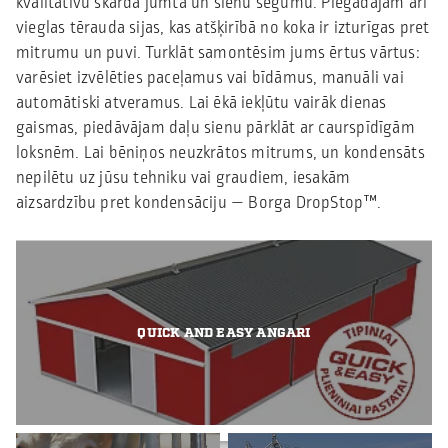
kvalitatīvu skārda jumta un sienu segumu. Piegādājam arī
vieglas tērauda sijas, kas atšķirībā no koka ir izturīgas pret
mitrumu un puvi. Turklāt samontēsim jums ērtus vārtus:
varēsiet izvēlēties paceļamus vai bīdāmus, manuāli vai
automātiski atveramus. Lai ēkā iekļūtu vairāk dienas
gaismas, piedāvājam daļu sienu pārklāt ar caurspīdīgām
loksnēm. Lai bēniņos neuzkrātos mitrums, un kondensāts
nepilētu uz jūsu tehniku vai graudiem, iesakām
aizsardzību pret kondensāciju — Borga DropStop™.
QUICK AND EASY ANGARI