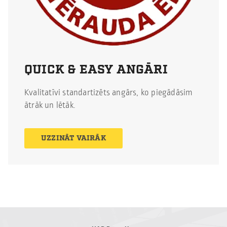
QUICK & EASY ANGĀRI
Kvalitatīvi standartizēts angārs, ko piegādāsim
ātrāk un lētāk.
UZZINĀT VAIRĀK