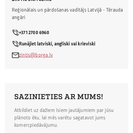
Reģionālais un pārdošanas vadītājs Latvijā - Tērauda
angāri
+371 2700 6960
Runājiet latviski, angliski vai krieviski
zintis@borga.lv
SAZINIETIES AR MUMS!
Atbildiet uz dažiem īsiem jautājumiem par jūsu
plānoto ēku, lai mēs varētu sagatavot jums
komercpiedāvājumu.