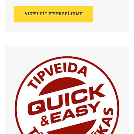
AIZPILDĪT PIEPRASĪJUMU