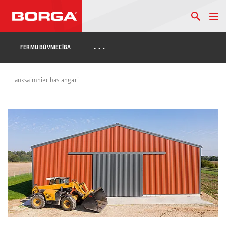
…
FERMU BŪVNIECĪBA
Lauksaimniecības angāri