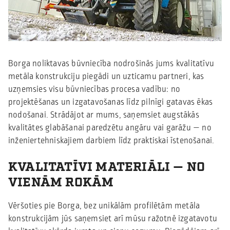
Borga noliktavas būvniecība nodrošinās jums kvalitatīvu
metāla konstrukciju piegādi un uzticamu partneri, kas
uzņemsies visu būvniecības procesa vadību: no
projektēšanas un izgatavošanas līdz pilnīgi gatavas ēkas
nodošanai. Strādājot ar mums, saņemsiet augstākās
kvalitātes glabāšanai paredzētu angāru vai garāžu — no
inženiertehniskajiem darbiem līdz praktiskai īstenošanai.
KVALITATĪVI MATERIĀLI — NO
VIENĀM ROKĀM
Vēršoties pie Borga, bez unikālām profilētām metāla
konstrukcijām jūs saņemsiet arī mūsu ražotnē izgatavotu