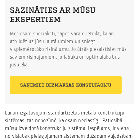
SAZINĀTIES AR MŪSU
EKSPERTIEM
Mēs esam speciālisti, tāpēc varam ieteikt, kā arī
atbildēt uz jūsu jautājumiem un sniegt
vispiemērotāko risinājumu. Jo ātrāk piesaistīsiet mūs
saviem risinājumiem, jo labāka un optimālāka būs
jūsu ēka.
SAŅEMIET BEZMAKSAS KONSULTĀCIJU
Lai arī izgatavojam standartizētas metāla konstrukciju
sistēmas, tas nenozīmē, ka esam neelastīgi. Patiesībā
mūsu izveidotā konstrukciju sistēma, iespējams, ir viena
no vislabāk pielāgojamām sistēmām dažādām vajadzībām