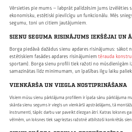
Vērsieties pie mums – labprāt palīdzēsim jums izvēlēties 
ekonomisku, estētiski pievilcīgu un funkcionālu. Mēs snieg
segumu, toni un citiem jautājumiem.
SIENU SEGUMA RISINĀJUMS IEKŠĒJAI UN 
Borga piedāvā dažādus sienu apdares risinājumus: sākot n
estētiskiem fasādes apdares risinājumiem
tērauda konstru
sportam). Borga sienu profili tiek ražoti no mūsdienīgām i
samazinātas līdz minimumam, un īpašības ilgu laiku palie
VIENKĀRŠA UN VIEGLA NOSTIPRINĀŠANA
Visiem mūsu sienu pārklājuma profiliem ir īpaša sānu pārklājuma mal
skārda sienu segums ir viegls un vienkārši apstrādājams, tā montāž
instrumenti, tāpēc darbu var paveikt diezgan ātri. Katras loksnes g
vēlmēm, un loksnes tiek sagrieztas ražotnē atbilstoši konkrētās sien