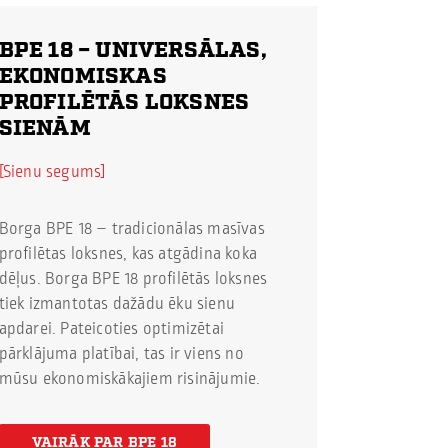
BPE 18
– UNIVERSĀLAS,
EKONOMISKAS
PROFILĒTĀS LOKSNES
SIENĀM
Sienu segums
Borga BPE 18 – tradicionālas masīvas
profilētas loksnes, kas atgādina koka
dēļus. Borga BPE 18 profilētās loksnes
tiek izmantotas dažādu ēku sienu
apdarei. Pateicoties optimizētai
pārklājuma platībai, tas ir viens no
mūsu ekonomiskākajiem risinājumie.
VAIRĀK PAR BPE 18