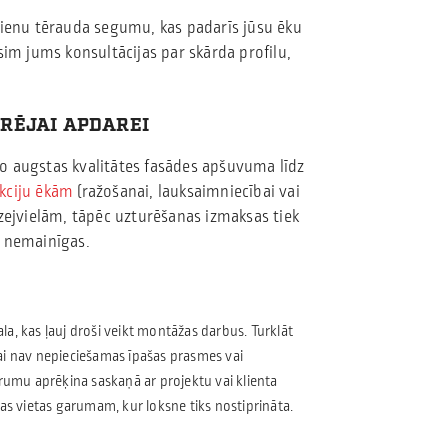
sienu tērauda segumu, kas padarīs jūsu ēku
sim jums konsultācijas par skārda profilu,
ĀRĒJAI APDAREI
o augstas kvalitātes fasādes apšuvuma līdz
kciju ēkām
(ražošanai, lauksaimniecībai vai
zejvielām, tāpēc uzturēšanas izmaksas tiek
k nemainīgas.
a, kas ļauj droši veikt montāžas darbus. Turklāt
ai nav nepieciešamas īpašas prasmes vai
arumu aprēķina saskaņā ar projektu vai klienta
as vietas garumam, kur loksne tiks nostiprināta.