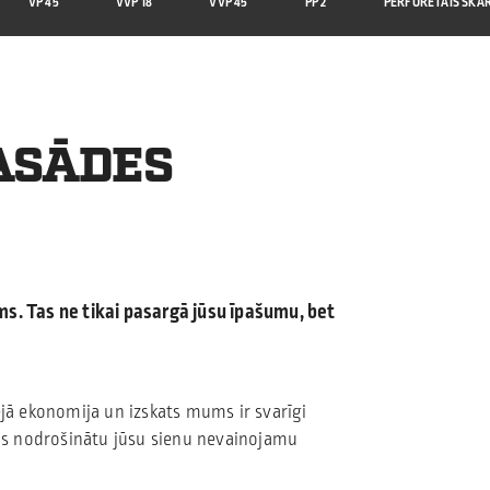
VP 45
VVP 18
VVP 45
PP 2
PERFORĒTAIS SKĀ
FASĀDES
ms. Tas ne tikai pasargā jūsu īpašumu, bet
ējā ekonomija un izskats mums ir svarīgi
ils nodrošinātu jūsu sienu nevainojamu