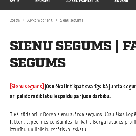
BPE 18
EKONOMI
CLASSIC PROFILĒTAIS
SINUS 40
Borga
Būvkomponenti
Sienu segums
SIENU SEGUMS | 
SEGUMS
Sienu segums
jūsu ēkai ir tikpat svarīgs kā jumta segu
arī palīdz radīt labu iespaidu par jūsu darbību
.
Tieši tāds arī ir Borga sienu skārda segums. Jūsu ēkas kop
faktori, tāpēc mēs cenšamies, lai katrs Borga fasādes prof
izturību un lielisku estētisko izskatu.