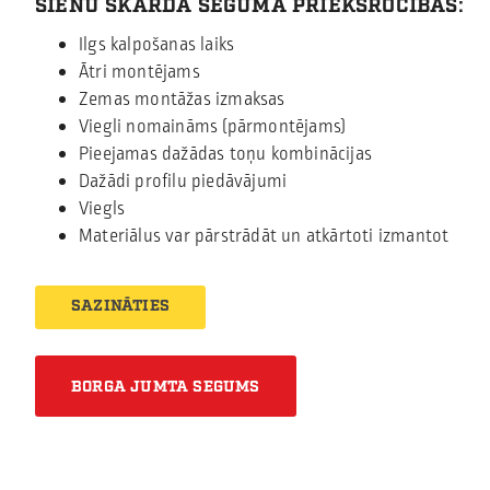
SIENU SKĀRDA SEGUMA PRIEKŠROCĪBAS
:
Ilgs kalpošanas laiks
Ātri montējams
Zemas montāžas izmaksas
Viegli nomaināms (pārmontējams)
Pieejamas dažādas toņu kombinācijas
Dažādi profilu piedāvājumi
Viegls
Materiālus var pārstrādāt un atkārtoti izmantot
SAZINĀTIES
BORGA JUMTA SEGUMS