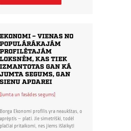
EKONOMI
– VIENAS NO
POPULĀRĀKAJĀM
PROFILĒTAJĀM
LOKSNĒM, KAS TIEK
IZMANTOTAS GAN KĀ
JUMTA SEGUMS, GAN
SIENU APDAREI
Jumta un fasādes segums
Borga Ekonomi profilis yra neaukštas, o
aprėptis – plati. Jie simetriški, todėl
plačiai pritaikomi, nes jiems išlaikyti