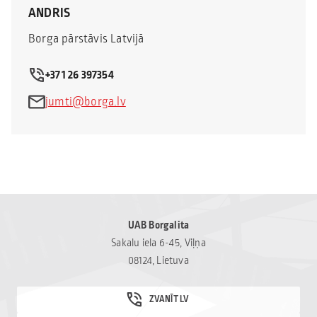
ANDRIS
Borga pārstāvis Latvijā
+371 26 397354
jumti@borga.lv
UAB Borgalita
Sakalu iela 6-45, Viļņa
08124, Lietuva