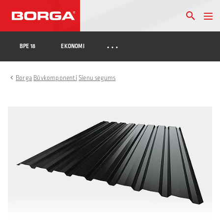
…
BPE 18
EKONOMI
Borga
Būvkomponenti
Sienu segums