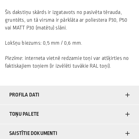
Šis dakstiņu skārds ir izgatavots no pasivēta tērauda,
gruntēts, un tā virsma ir pārklāta ar poliestera P30, P50
vai MATT P30 (matētu) slāni.
Lokšņu biezums: 0,5 mm / 0,6 mm.
Piezīme
: interneta vietnē redzamie toņi var atšķirties no
faktiskajiem toņiem (ir izvēlēti tuvākie RAL toņi).
PROFILA DATI
TOŅU PALETE
SAISTĪTIE DOKUMENTI