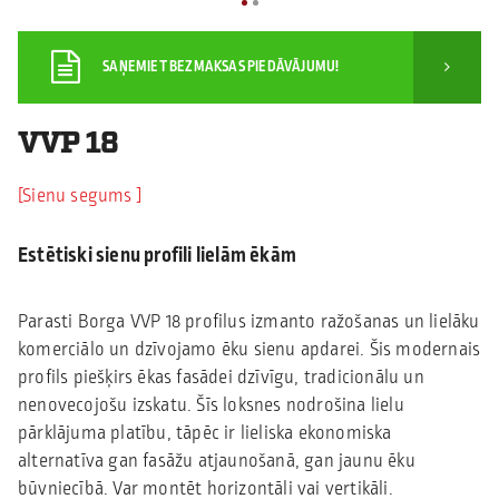
SAŅEMIET BEZMAKSAS PIEDĀVĀJUMU!
VVP 18
Sienu segums
Estētiski sienu profili lielām ēkām
Parasti Borga VVP 18 profilus izmanto ražošanas un lielāku
komerciālo un dzīvojamo ēku sienu apdarei. Šis modernais
profils piešķirs ēkas fasādei dzīvīgu, tradicionālu un
nenovecojošu izskatu. Šīs loksnes nodrošina lielu
pārklājuma platību, tāpēc ir lieliska ekonomiska
alternatīva gan fasāžu atjaunošanā, gan jaunu ēku
būvniecībā. Var montēt horizontāli vai vertikāli.