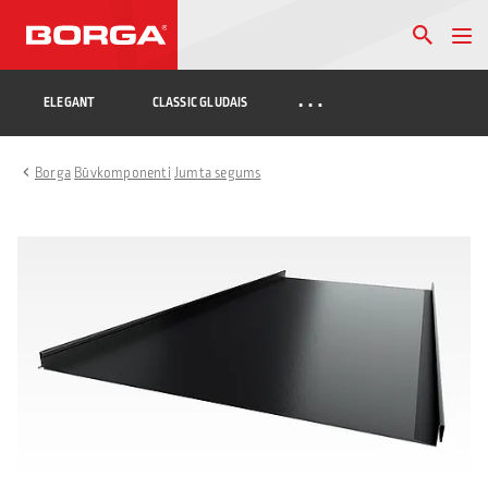
…
ELEGANT
CLASSIC GLUDAIS
Borga
Būvkomponenti
Jumta segums