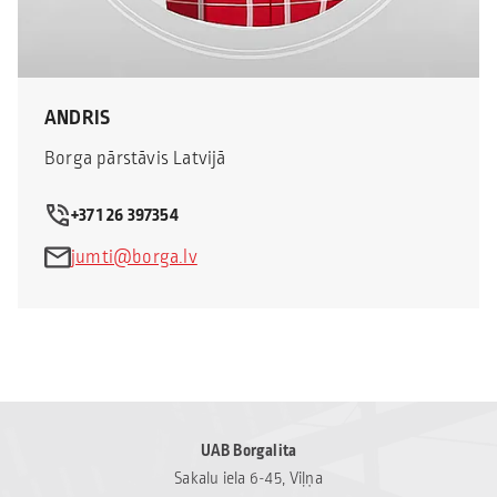
ANDRIS
Borga pārstāvis Latvijā
+371 26 397354
jumti@borga.lv
UAB Borgalita
Sakalu iela 6-45, Viļņa