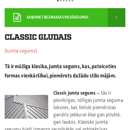
SAŅEMIET BEZMAKSAS PIEDĀVĀJUMU!
CLASSIC GLUDAIS
Jumta segums
Tā ir mūžīga klasika, jumta segums, kas, pateicoties
formas vienkāršībai, piemērots dažādu stilu mājām
.
Classic jumta segums
‒ tās ir
pievilcīgas, stilīgas jumta seguma
loksnes, kas lieliski piemērotas
gandrīz jebkurai ēkai gan pilsētā,
gan laukos. Klasisko jumta
segumu bieži izmanto vecpilsētās vai arhitektūras