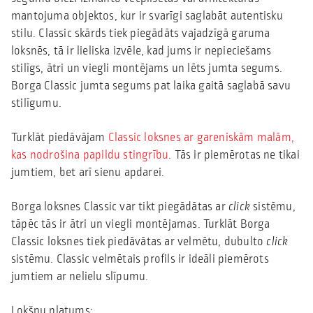
mantojuma objektos, kur ir svarīgi saglabāt autentisku
stilu. Classic skārds tiek piegādāts vajadzīgā garuma
loksnēs, tā ir lieliska izvēle, kad jums ir nepieciešams
stilīgs, ātri un viegli montējams un lēts jumta segums.
Borga Classic jumta segums pat laika gaitā saglabā savu
stilīgumu.
Turklāt piedāvājam
Classic loksnes ar gareniskām malām,
kas nodrošina papildu stingrību
. Tās ir piemērotas ne tikai
jumtiem, bet arī sienu apdarei.
Borga loksnes Classic var tikt piegādātas ar
click
sistēmu,
tāpēc tās ir ātri un viegli montējamas. Turklāt Borga
Classic loksnes tiek piedāvātas ar velmētu, dubulto
click
sistēmu. Classic velmētais profils ir ideāli piemērots
jumtiem ar nelielu slīpumu.
Lokšņu platums: