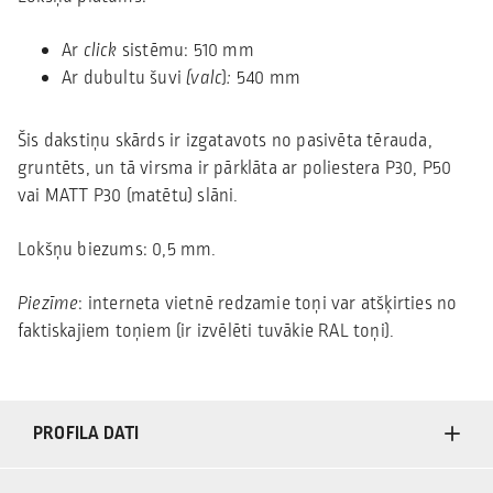
Ar
click
sistēmu: 510 mm
Ar dubultu šuvi
(valc
)
:
540 mm
Šis dakstiņu skārds ir izgatavots no pasivēta tērauda, ​​
gruntēts, un tā virsma ir pārklāta ar poliestera P30, P50
vai MATT P30 (matētu) slāni.
Lokšņu biezums: 0,5 mm.
Piezīme
: interneta vietnē redzamie toņi var atšķirties no
faktiskajiem toņiem (ir izvēlēti tuvākie RAL toņi).
PROFILA DATI