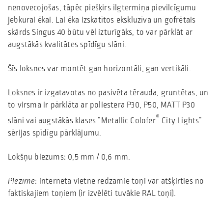
nenovecojošas, tāpēc piešķirs ilgtermiņa pievilcīgumu
jebkurai ēkai. Lai ēka izskatītos ekskluzīva un gofrētais
skārds Singus 40 būtu vēl izturīgāks, to var pārklāt ar
augstākās kvalitātes spīdīgu slāni.
Šīs loksnes var montēt gan horizontāli, gan vertikāli.
Loksnes ir izgatavotas no pasivēta tērauda, ​​gruntētas, un
to virsma ir pārklāta ar poliestera P30, P50, MATT P30
®
slāni vai augstākās klases “Metallic Colofer
City Lights“
sērijas spīdīgu pārklājumu.
Lokšņu biezums: 0,5 mm / 0,6 mm.
Piezīme
: interneta vietnē redzamie toņi var atšķirties no
faktiskajiem toņiem (ir izvēlēti tuvākie RAL toņi).