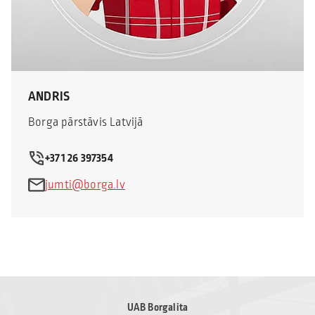
ANDRIS
Borga pārstāvis Latvijā
+371 26 397354
jumti@borga.lv
UAB Borgalita