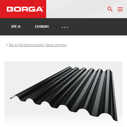
…
BPE 18
EKONOMI
Borga
Būvkomponenti
Sienu segums