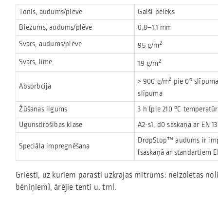
Tonis, audums/plēve
Gaiši pelēks
Biezums, audums/plēve
0,8–1,1 mm
2
Svars, audums/plēve
95 g/m
2
Svars, līme
19 g/m
2
> 900 g/m
pie 0° slīpuma
Absorbcija
slīpuma
Žūšanas ilgums
3 h (pie 210 °C temperat
Ugunsdrošības klase
A2-s1, d0 saskaņā ar EN 13
DropStop™ audums ir impr
Speciāla impregnēšana
(saskaņā ar standartiem EN
Griesti, uz kuriem parasti uzkrājas mitrums: neizolētas nol
bēniņiem), ārējie tenti u. tml.