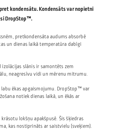
pret kondensātu. Kondensāts var nopietni
jusi DropStop™.
 loksnēm, pretkondensāta audums absorbē
nātas un dienas laikā temperatūra dabīgi
izolācijas slānis ir samontēts zem
ormālu, neagresīvu vidi un mērenu mitrumu.
ina labu ēkas apgaismojumu. DropStop™ var
žošana notiek dienas laikā, un ēkās ar
krāsotu lokšņu apakšpusē. Šis šķiedras
a, kas nostiprināts ar saistvielu (sveķiem).