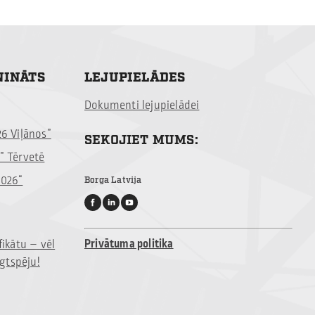
NINĀTS
LEJUPIELĀDES
Dokumenti lejupielādei
26 Viļānos”
SEKOJIET MUMS:
” Tērvetē
2026“
Borga Latvija
Privātuma politika
fikātu – vēl
lgtspēju!