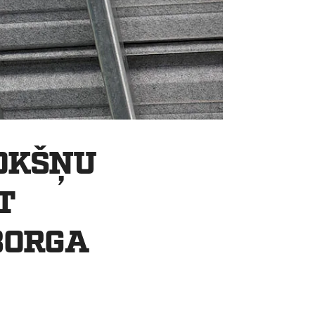
OKŠŅU
T
BORGA