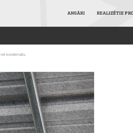
ANGĀRI
REALIZĒTIE PR
pret kondensātu