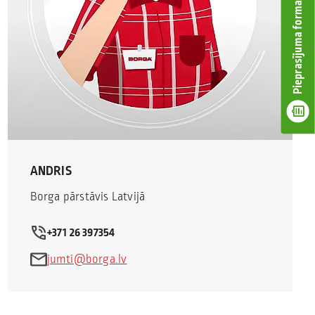
Pieprasījuma forma
ANDRIS
Borga pārstāvis Latvijā
+371 26 397354
jumti@borga.lv