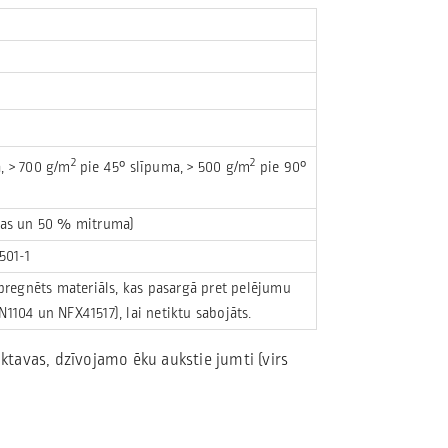
2
2
, > 700 g/m
pie 45° slīpuma, > 500 g/m
pie 90°
ūras un 50 % mitruma)
501-1
egnēts materiāls, kas pasargā pret pelējumu
1104 un NFX41517), lai netiktu sabojāts.
iktavas, dzīvojamo ēku aukstie jumti (virs