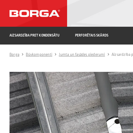
AIZSARDZĪBA PRET KONDENSĀTU
PERFORĒTAIS SKĀRDS
Borga
Būvkomponenti
Jumta un fasādes piederumi
Aizsardzība 