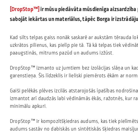
DropStop™
ir mūsu piedāvāta mūsdienīga aizsardzība 
sabojāt iekārtas un materiālus, tāpēc Borga ir izstrādā
Kad silts telpas gaiss nonāk saskarē ar aukstām tērauda
uzkrātos pilienus, kas pielīp pie tā. Tā kā telpas tiek vēdi
paaugstinās, mitrums pazūd un audums izžūst.
DropStop™ izmanto uz jumtiem bez izolācijas slāņa un kad 
garenstieņa. Šis līdzeklis ir lieliski piemērots ēkām ar n
Gaiši pelēkās plēves izcilās atstarojošās īpašības nodroš
izmantot arī daudzās labi vēdināmās ēkās, ražotnēs, kur ra
minimālu apkuri.
DropStop™ ir kompozītšķiedras audums, kas tiek pielīmēts 
audums sastāv no dabiskās un sintētiskās šķiedras maisījum