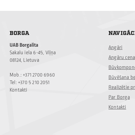
BORGA
NAVIGĀC
UAB Borgalita
Angāri
Sakalu iela 6-45, Viļņa
Angāru cena
08124, Lietuva
Būvkompone
Mob.: +371 2700 6960
Būvēšana b
Tel: +370 5 210 2051
Realizētie pr
Kontakti
Par Borga
Kontakti