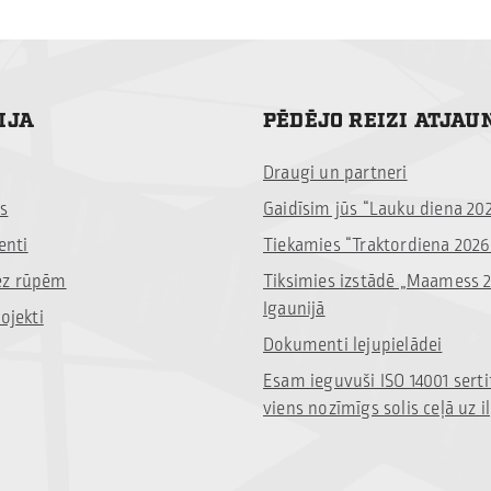
IJA
PĒDĒJO REIZI ATJAU
Draugi un partneri
s
Gaidīsim jūs “Lauku diena 20
nti
Tiekamies “Traktordiena 2026
ez rūpēm
Tiksimies izstādē „Maamess 
Igaunijā
ojekti
Dokumenti lejupielādei
Esam ieguvuši ISO 14001 serti
viens nozīmīgs solis ceļā uz i