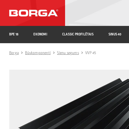
BPE 18
EKONOMI
CLASSIC PROFILĒTAIS
SINUS 40
Borga
Būvkomponenti
Sienu segums
VVP 45