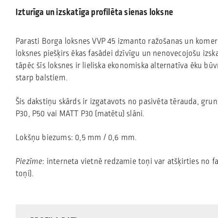
Izturīga un izskatīga profilēta sienas loksne
Parasti Borga loksnes VVP 45 izmanto ražošanas un komerc
loksnes piešķirs ēkas fasādei dzīvīgu un nenovecojošu izsk
tāpēc šīs loksnes ir lieliska ekonomiska alternatīva ēku bū
starp balstiem.
Šis dakstiņu skārds ir izgatavots no pasivēta tērauda,
grunt
P30, P50 vai MATT P30 (matētu) slāni.
Lokšņu biezums: 0,5 mm / 0,6 mm.
Piezīme
: interneta vietnē redzamie toņi var atšķirties no f
toņi).