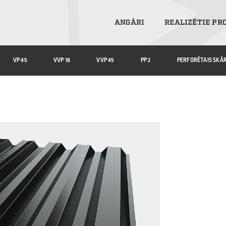
ANGĀRI
REALIZĒTIE PR
VP 45
VVP 18
VVP 45
PP 2
PERFORĒTAIS SKĀ