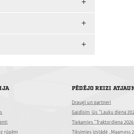
IJA
PĒDĒJO REIZI ATJAU
Draugi un partneri
s
Gaidīsim jūs “Lauku diena 20
nti
Tiekamies “Traktordiena 2026
ez rūpēm
Tiksimies izstādē „Maamess 