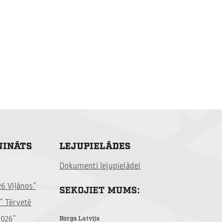
NINĀTS
LEJUPIELĀDES
Dokumenti lejupielādei
26 Viļānos”
SEKOJIET MUMS:
” Tērvetē
2026“
Borga Latvija