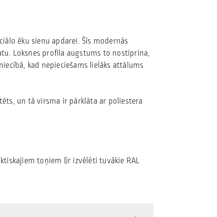
iālo ēku sienu apdarei. Šīs modernās
atu. Loksnes profila augstums to nostiprina,
vniecībā, kad nepieciešams lielāks attālums
ēts, un tā virsma ir pārklāta ar poliestera
aktiskajiem toņiem (ir izvēlēti tuvākie RAL