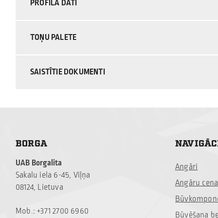
PROFILA DATI
TOŅU PALETE
SAISTĪTIE DOKUMENTI
BORGA
NAVIGĀC
UAB Borgalita
Angāri
Sakalu iela 6-45, Viļņa
Angāru cena
08124, Lietuva
Būvkompone
Mob.: +371 2700 6960
Būvēšana b