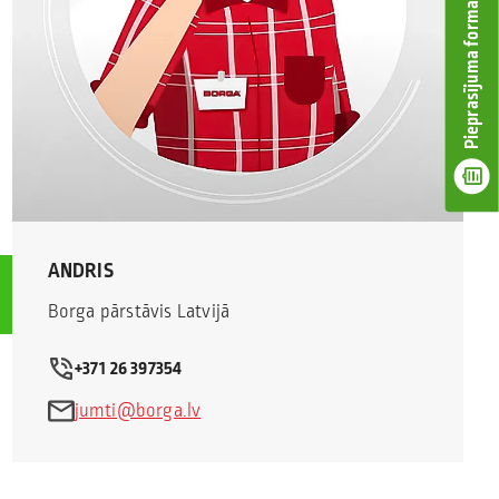
Pieprasījuma forma
ANDRIS
Borga pārstāvis Latvijā
+371 26 397354
jumti@borga.lv