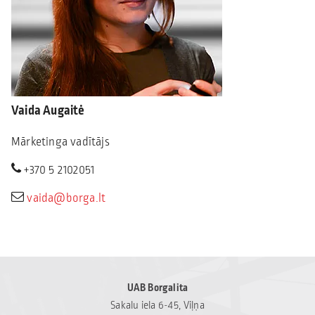
Vaida Augaitė
Mārketinga vadītājs
+370 5 2102051
vaida@borga.lt
UAB Borgalita
Sakalu iela 6-45, Viļņa