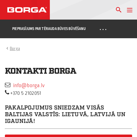
…
PIEPRASĪJUMS PAR TĒRAUDA BŪVES BŪVĒŠANU
Borga
KONTAKTI BORGA
info@borga.lv
+370 5 2102051
PAKALPOJUMUS SNIEDZAM VISĀS
BALTIJAS VALSTĪS: LIETUVĀ, LATVIJĀ UN
IGAUNIJĀ!