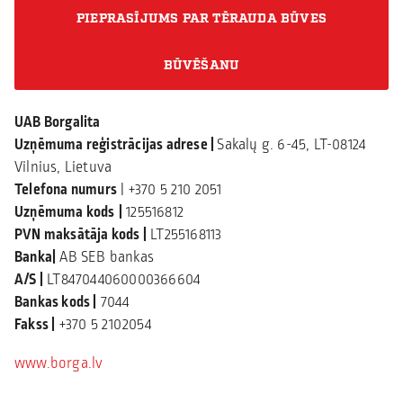
PIEPRASĪJUMS PAR TĒRAUDA BŪVES
BŪVĒŠANU
UAB Borgalita
Uzņēmuma reģistrācijas adrese |
Sakalų g. 6-45, LT-08124
Vilnius, Lietuva
Telefona numurs
| +370 5 210 2051
Uzņēmuma kods
|
125516812
PVN maksātāja kods |
LT255168113
Banka|
AB SEB bankas
A/S |
LT847044060000366604
Bankas kods |
7044
Fakss |
+370 5 2102054
www.borga.lv