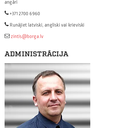
angāri
+371 2700 6960
Runājiet latviski, angliski vai krieviski
zintis@borga.lv
ADMINISTRĀCIJA