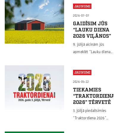
JAUNUMI
2026-07-07
GAIDĪSIM JŪS
“LAUKU DIENA
2026 VIĻĀNOS”
9. jūlijā aicinām jūs
apmeklēt “Lauku diena
2026 Viļānos” –
pasākumu, kurā
JAUNUMI
lauksaimnieki, nozares
speciālisti un uzņēmēji
2026-05-22
dalīsies pieredzē, iepazīs
TIEKAMIES
“TRAKTORDIENA
jaunākās tehnoloģijas
2026” TĒRVETĒ
un meklēs efektīvus
3. jūlijā piedalīsimies
risinājumus savām
“Traktordiena 2026”
saimniecībām.
pasākumā Tērvetē,
Pasākumā piedalīsies arī
Dobeles novadā. Tas ir