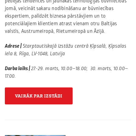
pēdējās tendences un jaunākās tehnoloģijas būvniecības
jomā, veicināt sakaru nodibināšanu ar būvniecības
ekspertiem, palīdzēt biznesa pārstāvjiem un to
potenciālajiem klientiem atrast vienam otru Baltijas
valstīs, Austrumeiropā, Rietumeiropā un Āzijā.
Adrese |
Starptautiskajā izstāžu centrā Ķīpsalā, Ķīpsalas
iela 8, Rīga, LV-1048, Latvija
Darba laiks |
27.-29. marts, 10.00–18.00; 30. marts, 10.00–
17.00.
VAIRĀK PAR IZSTĀDI