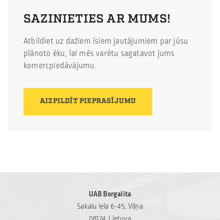
ticam, ka šāda palīdzība
pārvaldības sistēma
SAZINIETIES AR MUMS!
var kļūt […]
atbilst starptautiskajiem
standartiem un ir
Atbildiet uz dažiem īsiem jautājumiem par jūsu
balstīta uz atbildīgiem
plānoto ēku, lai mēs varētu sagatavot jums
un ilgtspējīgiem
komercpiedāvājumu.
darbības principiem. ISO
14001 ir viens no pasaulē
visplašāk atzītajiem
AIZPILDĪT PIEPRASĪJUMU
vides pārvaldības
standartiem, kas palīdz
uzņēmumiem
sistemātiski pārvaldīt ar
vidi saistītos aspektus,
ievērot normatīvo […]
UAB Borgalita
Sakalu iela 6-45, Viļņa
08124, Lietuva