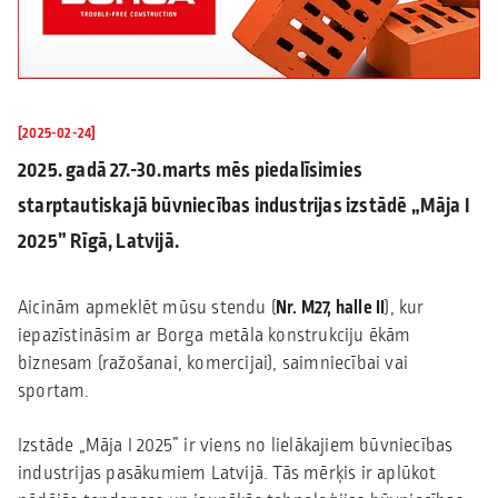
[2025-02-24]
2025. gadā 27.-30.marts mēs piedalīsimies
starptautiskajā būvniecības industrijas izstādē „Māja I
2025” Rīgā, Latvijā.
Aicinām apmeklēt mūsu stendu (
Nr. M27, ​halle II
), kur
iepazīstināsim ar Borga metāla konstrukciju ēkām
biznesam (ražošanai, komercijai), saimniecībai vai
sportam.
Izstāde „Māja I 2025” ir viens no lielākajiem būvniecības
industrijas pasākumiem Latvijā. Tās mērķis ir aplūkot