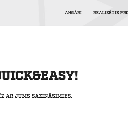
ANGĀRI
REALIZĒTIE PR
U
QUICK&EASY!
ĪZ AR JUMS SAZINĀSIMIES.