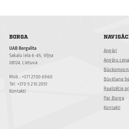
BORGA
NAVIGĀC
UAB Borgalita
Angāri
Sakalu iela 6-45, Viļņa
Angāru cena
08124, Lietuva
Būvkompone
Mob.: +371 2700 6960
Būvēšana b
Tel: +370 5 210 2051
Realizētie pr
Kontakti
Par Borga
Kontakti