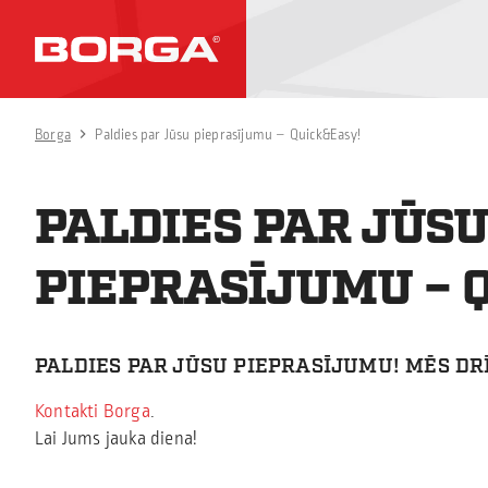
Borga
Paldies par Jūsu pieprasījumu – Quick&Easy!
PALDIES PAR JŪS
PIEPRASĪJUMU – 
PALDIES PAR JŪSU PIEPRASĪJUMU! MĒS DR
Kontakti Borga
.
Lai Jums jauka diena!