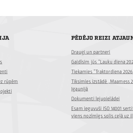
IJA
PĒDĒJO REIZI ATJAU
Draugi un partneri
s
Gaidīsim jūs “Lauku diena 20
nti
Tiekamies “Traktordiena 2026
ez rūpēm
Tiksimies izstādē „Maamess 
Igaunijā
ojekti
Dokumenti lejupielādei
Esam ieguvuši ISO 14001 serti
viens nozīmīgs solis ceļā uz i