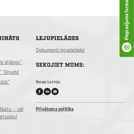
Pieprasījuma forma
NINĀTS
LEJUPIELĀDES
Dokumenti lejupielādei
26 Viļānos”
SEKOJIET MUMS:
” Tērvetē
2026“
Borga Latvija
Privātuma politika
fikātu – vēl
lgtspēju!