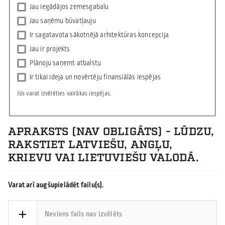
Jau iegādājos zemesgabalu
Jau saņēmu būvatļauju
Ir sagatavota sākotnējā arhitektūras koncepcija
Jau ir projekts
Plānoju saņemt atbalstu
Ir tikai ideja un novērtēju finansiālās iespējas
Jūs varat izvēlēties vairākas iespējas.
APRAKSTS (NAV OBLIGĀTS) - LŪDZU,
RAKSTIET LATVIEŠU, ANGĻU,
KRIEVU VAI LIETUVIEŠU VALODĀ.
Varat arī augšupielādēt failu(s).
Neviens fails nav izvēlēts