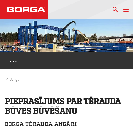
…
Borga
PIEPRASĪJUMS PAR TĒRAUDA
BŪVES BŪVĒŠANU
BORGA TĒRAUDA ANGĀRI