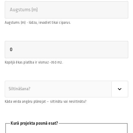
Augstums (m) - lūdzu, ievadiet tikai ciparus.
Kopējā ēkas platība ir vismaz ~350 m2.
Kāda veida angāru plānojat – siltinātu vai nesiltinātu?
Kurā projekta posmā esat?