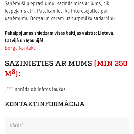
Saņēmuši pieprasījumu, sazināsimies ar jums, cik
iespējams ātri. Pateicamies, ka interesējaties par
uzņēmumu Borga un ceram uz turpmāku sadarbību.
Pakalpojumus sniedzam visās baltijas valstīs:
Lietuvā,
Latvijā un Igaunijā!
Borga Kontakti
SAZINIETIES AR MUMS
(MIN 350
2
M
)
:
„
*
“ norāda obligātos laukus.
KONTAKTINFORMĀCIJA