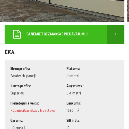
SAŅEMIET BEZMAKSAS PIEDĀVĀJUMU!
ĒKA
Sienu profils
Platums
Sandwich paneļi
18 metri
Jumta profils
Augstums
Super 40
6.4 metri
Pielietojuma veids
Laukums
Rūpniecības ēkas
,
Noliktava
1980 m²
Garums
Siltināts
110 metri
Jā