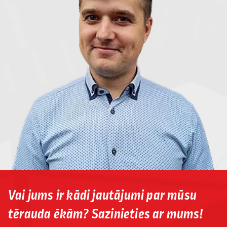
Vai jums ir kādi jautājumi par mūsu
tērauda ēkām? Sazinieties ar mums!