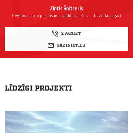
Zintis Šnitceris
Reģionālais un pārdošanas vadītājs Latvijā - Tērauda angāri
ZVANIET
SAZINIETIES
LĪDZĪGI PROJEKTI