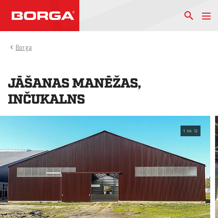
Borga
JĀŠANAS MANĒŽAS,
INČUKALNS
1
no
12