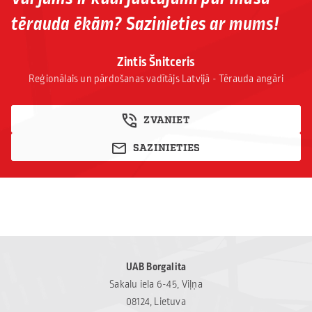
tērauda ēkām? Sazinieties ar mums!
Zintis Šnitceris
Reģionālais un pārdošanas vadītājs Latvijā - Tērauda angāri
ZVANIET
SAZINIETIES
UAB Borgalita
Sakalu iela 6-45, Viļņa
08124, Lietuva