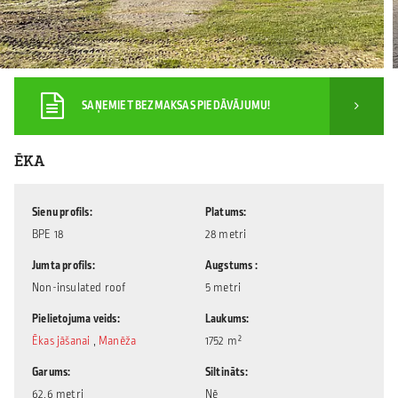
SAŅEMIET BEZMAKSAS PIEDĀVĀJUMU!
ĒKA
Sienu profils
Platums
BPE 18
28 metri
Jumta profils
Augstums
Non-insulated roof
5 metri
Pielietojuma veids
Laukums
Ēkas jāšanai
,
Manēža
1752 m²
Garums
Siltināts
62.6 metri
Nē